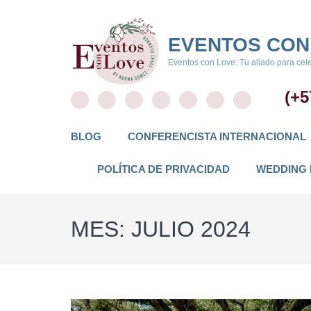
Saltar
al
EVENTOS CON
contenido
(presiona
Eventos con Love: Tu aliado para cele
la
tecla
(+5
Intro)
BLOG
CONFERENCISTA INTERNACIONAL
POLÍTICA DE PRIVACIDAD
WEDDING 
MES:
JULIO 2024