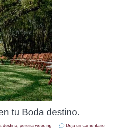
 en tu Boda destino.
en
 destino
,
pereira weeding
Deja un comentario
Esto
viviras