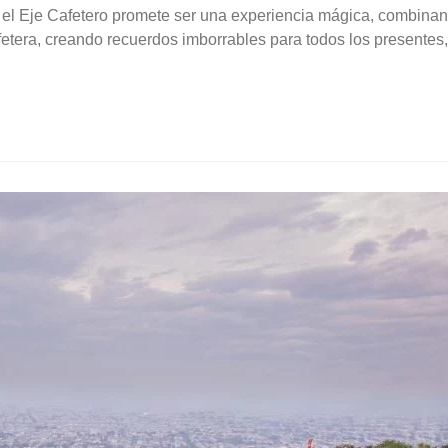
en
l Eje Cafetero promete ser una experiencia mágica, combinan
Risaralda
en
cafetera, creando recuerdos imborrables para todos los presentes,
tu
Boda
destino.