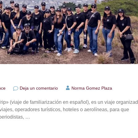
en
nce
Deja un comentario
Norma Gomez Plaza
La
experiencia
ip» (viaje de familiarización en español), es un viaje organiza
Fam
trip
iajes, operadores turísticos, hoteles o aerolíneas, para que
 periodistas, …