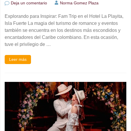
en
Deja un comentario
Norma Gomez Plaza
Fam
Trips
Explorando para Inspirar: Fam Trip en el Hotel La Playita,
La
Playita
Isla Fuerte La magia del turismo de romance y eventos
Isla
también se encuentra en los destinos más escondidos y
Fuerte
encantadores del Caribe colombiano. En esta ocasión,
tuve el privilegio de …
Leer más