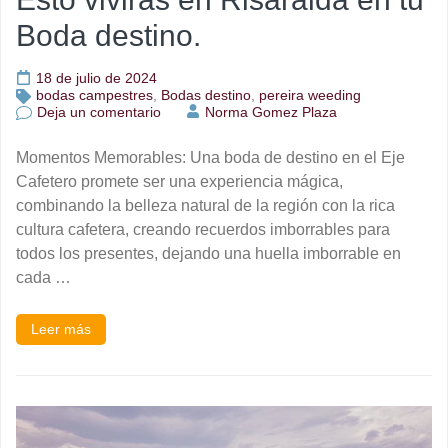
Boda destino.
18 de julio de 2024
bodas campestres
,
Bodas destino
,
pereira weeding
en
Deja un comentario
Norma Gomez Plaza
Esto
viviras
Momentos Memorables: Una boda de destino en el Eje
en
Risaralda
Cafetero promete ser una experiencia mágica,
en
combinando la belleza natural de la región con la rica
tu
cultura cafetera, creando recuerdos imborrables para
Boda
destino.
todos los presentes, dejando una huella imborrable en
cada …
Leer más